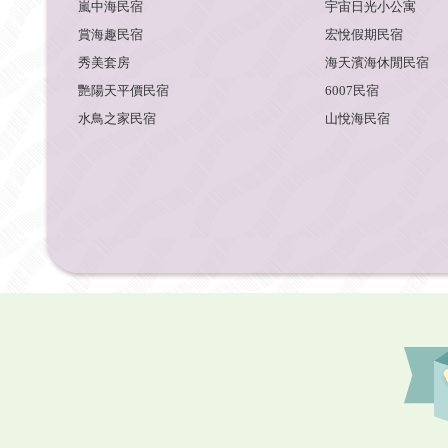
嵐中海民宿
宇宙日光小公寓
賞海趣民宿
宏悅假期民宿
秀美套房
海天濱海休閒民宿
艷陽天平價民宿
6007民宿
水鳥之家民宿
山悅海民宿